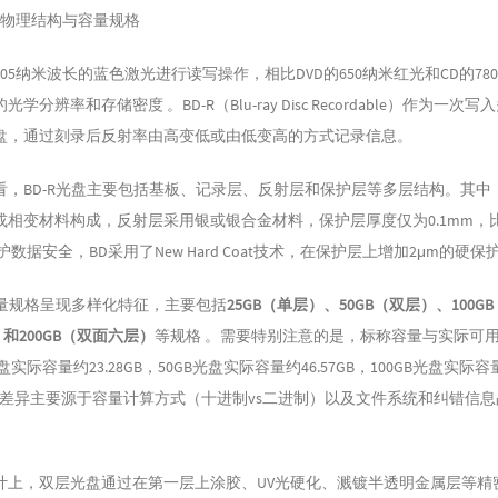
光盘的物理结构与容量规格
05纳米波长的蓝色激光进行读写操作，相比DVD的650纳米红光和CD的78
学分辨率和存储密度 。BD-R（Blu-ray Disc Recordable）作为一次
盘，通过刻录后反射率由高变低或由低变高的方式记录信息。
看，BD-R光盘主要包括基板、记录层、反射层和保护层等多层结构。其中
相变材料构成，反射层采用银或银合金材料，保护层厚度仅为0.1mm，比C
数据安全，BD采用了New Hard Coat技术，在保护层上增加2μm的硬保
容量规格呈现多样化特征，主要包括
25GB（单层）、50GB（双层）、100G
）和200GB（双面六层）
等规格 。需要特别注意的是，标称容量与实际可
盘实际容量约23.28GB，50GB光盘实际容量约46.57GB，100GB光盘实际容
。这种差异主要源于容量计算方式（十进制vs二进制）以及文件系统和纠错信
计上，双层光盘通过在第一层上涂胶、UV光硬化、溅镀半透明金属层等精