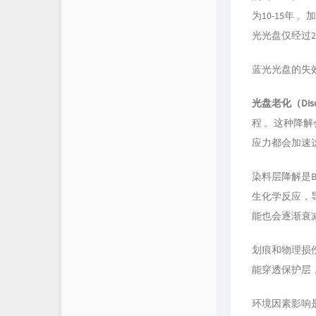
为10-15年
光光盘仅经过
蓝光光盘的失
光盘老化（Disc
程 。这种降
应力都会加速
染料层降解是
生化学反应，
能也会逐渐衰减
划痕和物理损
能穿透保护层
环境因素影响