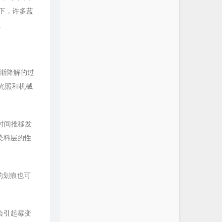
件下，许多蓝
。
渐降解的过
光照和机械
时间推移发
染料层的性
的划痕也可
会引起霉变