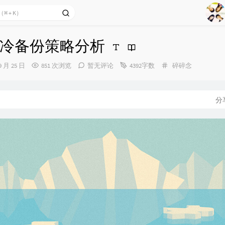
1
2
冷备份策略分析
Ag
3
4
分
9 月 25 日
851 次浏览
暂无评论
4392字数
碎碎念
类：
5
6
分
7
8
9