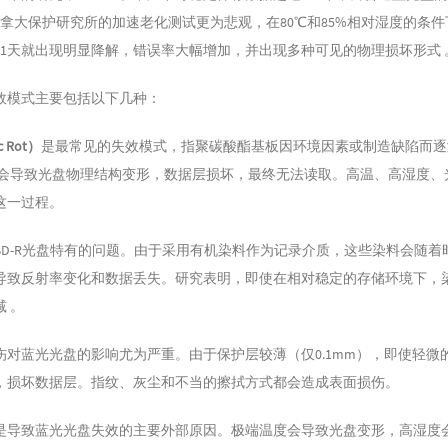
 。加拿大保护研究所的加速老化测试更为悲观，在80℃和85%相对湿度的条
21天就出现明显降解，错误率大幅增加，并出现多种可见的物理损坏形式 
效模式主要包括以下几种：
 Rot）
是最常见的失效模式，指聚碳酸酯基板因环境因素或制造缺陷而逐
解会导致光盘物理结构变形，数据层损坏，最终无法读取。高温、高湿度、
这一过程。
BD-R光盘特有的问题。由于采用有机染料作为记录介质，这些染料会随着
导致反射率变化和数据丢失。研究表明，即使在相对稳定的存储环境下，
 。
伤对蓝光光盘的影响尤为严重。由于保护层较薄（仅0.1mm），即使轻微
，损坏数据层。指纹、灰尘和不当的擦拭方式都会造成表面损伤。
是导致蓝光光盘失效的主要外部原因。极端温度会导致光盘变形，高湿度