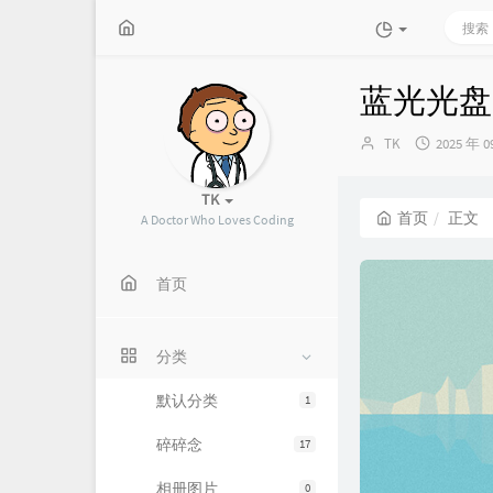
蓝光光盘
博
发
TK
2025 年 0
主：
布
时
TK
间：
首页
正文
A Doctor Who Loves Coding
首页
分类
默认分类
1
碎碎念
17
相册图片
0