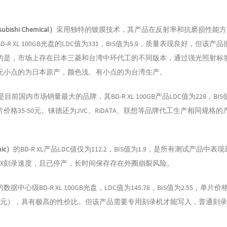
ishi Chemical）
采用独特的镀膜技术，其产品在反射率和抗磨损性能方
-R XL 100GB光盘的LDC值为331，BIS值为5.9，质量表现良好，但该产
的是，市场上存在日本三菱和台湾中环代工的不同版本，通过强光照射标
无小点的为日本原产，颜色浅、有小点的为台湾生产。
是目前国内市场销量最大的品牌，其BD-R XL 100GB产品LDC值为228，BIS
价格35-50元。铼德还为JVC、RiDATA、联想等品牌代工生产相同规格
ic）
的BD-R XL产品LDC值仅为112.2，BIS值为1.9，是所有测试产品中
4X刻录速度，且已停产，长时间保存存在外圈崩裂风险。
据中心级BD-R XL 100GB光盘，LDC值为145.78，BIS值为2.55，单片
400元），具有极高的性价比。但该产品需要专用刻录机才能写入，普通刻