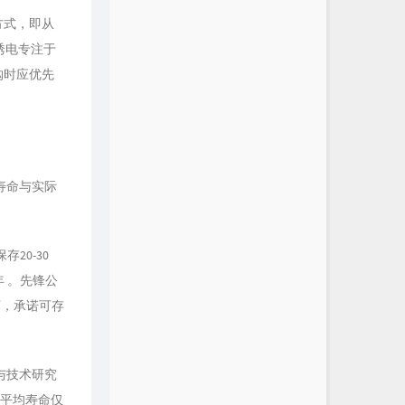
）方式，即从
阳诱电专注于
购时应优先
寿命与实际
20-30
年 。先锋公
条件下，承诺可存
与技术研究
的平均寿命仅