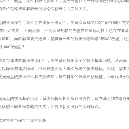
高不下、硬盘可靠性有限的背景下，蓝光光盘作为一种冷备份介质因其物
的单位存储成本和较长的理论保存寿命而受到关注。
盘的长期保存可靠性存在诸多不确定性。制造商宣称的100年保存期限与
命存在巨大差异 ，不同品牌、不同容量规格的光盘在质量稳定性上也存在显
略时，面临着重要的选择：是将每一年的数据分别刻录到50GB光盘，还是
100GB光盘？
涉及存储成本和操作便利性，更关系到数据安全的数学概率问题。从表面
可以降低整体故障率，但同时也会放大单次故障的损失规模。因此，需要
蓝光光盘的技术特性和失效模式，建立科学的风险评估模型，为最优备份
。
光光盘的技术基础出发，系统分析其长期保存可靠性，建立基于独立事件
入比较不同备份策略的优劣，并提出切实可行的实施建议。
技术特性与保存可靠性分析