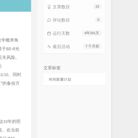
文章数目
20
评论数目
0
运行天数
4年341天
从数学概率角
最后活动
7 个月前
于BD-R光
丢失风险。
约
文章标签
3/10。同时
时间胶囊计划
"的备份方
达10年的照
方案。在当前