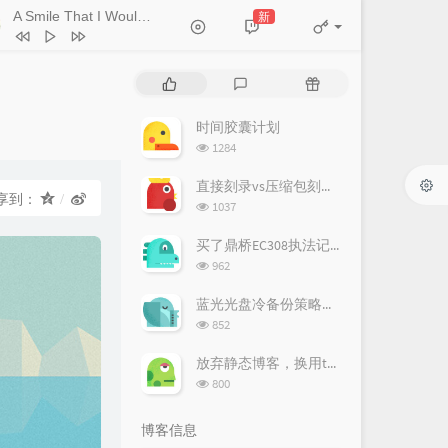
A Smile That I Would Never See Again
新
- Kitti Kuremanee
Ticket (Day Trip)
Chookiat Sakveerakul / August Band
A Smile That I Would Never See
热
最
随
ain
Kitti Kuremanee
Playground
Kitti Kuremanee
门
新
机
文
评
文
时间胶囊计划
Old Chinese Song
Kitti Kuremanee
章
论
章
浏
1284
淤青
刘昊霖
览
次
直接刻录vs压缩包刻录技术对比与风险评估
我可以坐你旁边吗
厘小白
享到：
数:
浏
1037
For You To Be Here
Tom Rosenthal
览
次
买了鼎桥EC308执法记录仪
情人知己
叶蒨文
数:
浏
962
览
当初就不该学php
黄灰红
次
蓝光光盘冷备份策略分析
数:
浏
852
览
次
放弃静态博客，换用typecho
数:
浏
800
览
次
博客信息
数: