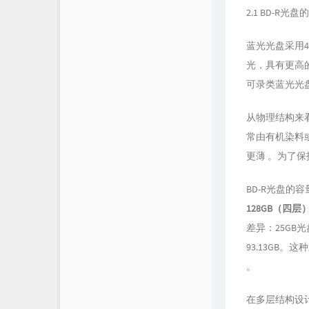
2.1 BD-R
蓝光光盘采用4
光，具有更高的光
可录类蓝光光
从物理结构来
常由有机染料或
更薄 。为了保护
BD-R光盘的
128GB（四层
差异：25GB光
93.13GB
。
在多层结构设