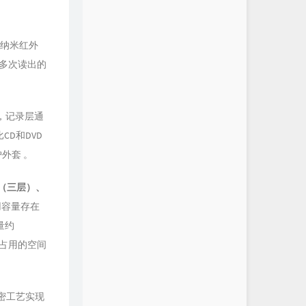
0纳米红外
写入多次读出的
，记录层通
D和DVD
护外套 。
B（三层）、
用容量存在
量约
息占用的空间
密工艺实现