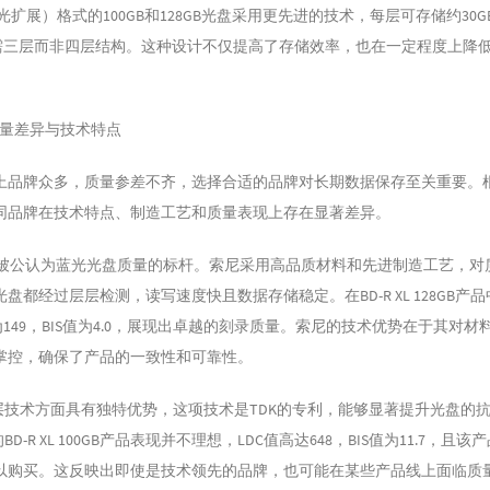
蓝光扩展）格式的100GB和128GB光盘采用更先进的技术，每层可存储约30
量仅需三层而非四层结构。这种设计不仅提高了存储效率，也在一定程度上降
牌质量差异与技术特点
上品牌众多，质量参差不齐，选择合适的品牌对长期数据保存至关重要。
同品牌在技术特点、制造工艺和质量表现上存在显著差异。
被公认为蓝光光盘质量的标杆。索尼采用高品质材料和先进制造工艺，对
盘都经过层层检测，读写速度快且数据存储稳定。在BD-R XL 128GB产
为149，BIS值为4.0，展现出卓越的刻录质量。索尼的技术优势在于其对材
掌控，确保了产品的一致性和可靠性。
涂层技术方面具有独特优势，这项技术是TDK的专利，能够显著提升光盘的
BD-R XL 100GB产品表现并不理想，LDC值高达648，BIS值为11.7，且
以购买。这反映出即使是技术领先的品牌，也可能在某些产品线上面临质