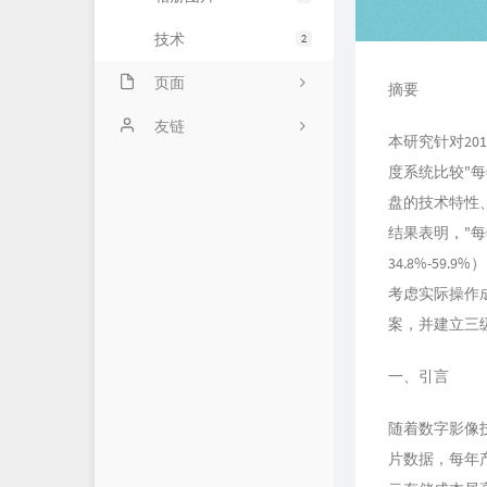
技术
2
页面
摘要
关于
友链
本研究针对20
时光机
milai
度系统比较"每年
盘的技术特性
结果表明，"
34.8%-59
考虑实际操作
案，并建立三
一、引言
随着数字影像技
片数据，每年产