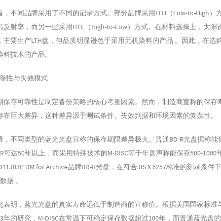
，不同品牌采用了不同的记录方式。部分品牌采用LTH（Low-to-High
反射率，而另一些采用HTL（High-to-Low）方式。在材料选择上，太
，主要生产LTH盘，但品质明显逊色于采用无机染料的产品 。因此，在选
染料技术的产品。
存可靠性与失效模式
期保存可靠性是制定备份策略的核心考量因素。然而，制造商宣称的保存
存在巨大差异，这种差异源于测试条件、失效判据和环境因素的复杂性。
，不同类型的蓝光光盘宣称的保存期限差异极大。普通BD-R光盘据称能保存
R可达50年以上，而采用特殊技术的M-DISC等千年盘声称能保存500-1000
D11J03P DM for Archive品牌BD-R光盘，在符合JIS X 6257标准的刻录
数据 。
究表明，蓝光光盘的真实寿命远低于制造商的宣称值。根据美国国家标准
2023年的研究，M-DISC在常温下可稳定保存数据超过100年，而普通蓝光盘